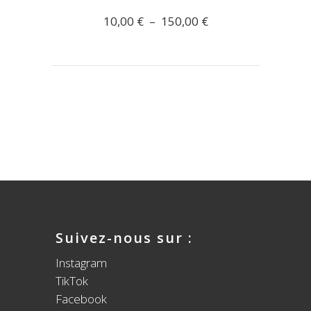
Plage
10,00
€
–
150,00
€
de
prix :
10,00 €
à
150,00 €
Suivez-nous sur :
Instagram
TikTok
Facebook